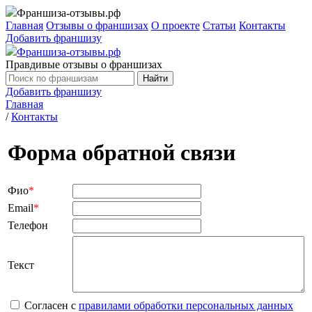
Франшиза-отзывы.рф
Главная
Отзывы о франшизах
О проекте
Статьи
Контакты
Добавить франшизу
Франшиза-отзывы.рф
Правдивые отзывы о франшизах
Найти
Добавить франшизу
Главная
/
Контакты
Форма обратной связи
Фио
*
Email
*
Телефон
Текст
Согласен с
правилами обработки персональных данных