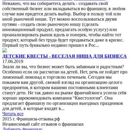
Неважно, что вы собираетесь делать - создавать свой
собственный бизнес или вкладываться во франшизу, в любом
случае вам придется делать выбор. Выбор в пользу той или
иной рыночной ниши. Тут можно воспользоваться двумя
путями - создать свою рыночную нишу (сделать
инновационный продукт, предлагать особую услугу) или
проанализировать рынок вдоль и поперек, чтобы найти тот
продукт, который без труда будет продаваться даже в кризис.
Первый путь буквально недавно пришел в Рос...
ДЕТСКИЕ КВЕСТЫ - ВЕСЕЛАЯ НИША ДЛЯ БИЗНЕСА
17.06.2019
Знали ли вы, что бизнес может быть забавным и радостным?
Особенно если он рассчитан на детей. Нет, речь не пойдет про
лимонный лимонад и торговлю печеньем. Сегодня мы
покажем вам другой, свежий взгляд на организацию целого
предприятия, в котором вашими постоянными клиентами
станут дети. Не так давно на рынке франчайзинга успела себя
хорошо зарекомендовать компания “Квестология”. Она
предлагает франшизу по организации выездных праздников
для детей, в которые входят в...
Читать все
2015 г.
Франшиза-отзывы.рф
Независимый сайт отзывов о франшизах
Добавить франшизу