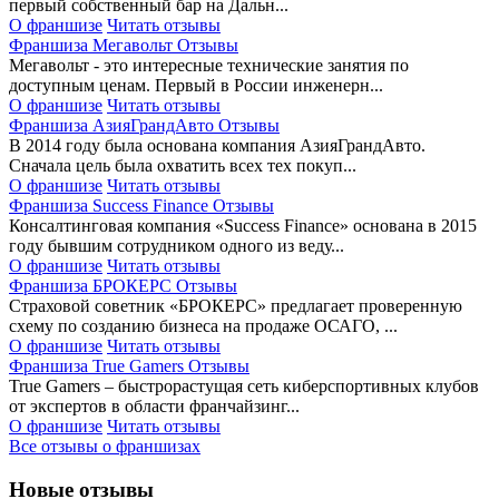
первый собственный бар на Дальн...
О франшизе
Читать отзывы
Франшиза Мегавольт Отзывы
Мегавольт - это интересные технические занятия по
доступным ценам. Первый в России инженерн...
О франшизе
Читать отзывы
Франшиза АзияГрандАвто Отзывы
В 2014 году была основана компания АзияГрандАвто.
Сначала цель была охватить всех тех покуп...
О франшизе
Читать отзывы
Франшиза Success Finance Отзывы
Консалтинговая компания «Success Finance» основана в 2015
году бывшим сотрудником одного из веду...
О франшизе
Читать отзывы
Франшиза БРОКЕРС Отзывы
Страховой советник «БРОКЕРС» предлагает проверенную
схему по созданию бизнеса на продаже ОСАГО, ...
О франшизе
Читать отзывы
Франшиза True Gamers Отзывы
True Gamers – быстрорастущая сеть киберспортивных клубов
от экспертов в области франчайзинг...
О франшизе
Читать отзывы
Все отзывы о франшизах
Новые отзывы