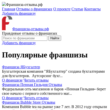
Франшиза-отзывы.рф
Главная
Отзывы о франшизах
О проекте
Статьи
Контакты
Добавить франшизу
Франшиза-отзывы.рф
Правдивые отзывы о франшизах
Найти
Добавить франшизу
Популярные франшизы
Франшиза ЯБухгалтер
Бухгалтерская компания "ЯБухгалтер" создана бухгалтерами
для бухгалтеров. Аутсорсинг бухг...
О франшизе
Читать отзывы
Франшиза Пенная Гильдия Отзывы
Федеральная сеть магазинов и баров «Пенная Гильдия» берет
свое начало с первого собственного маг...
О франшизе
Читать отзывы
Франшиза Bubble Store Отзывы
Компания Bubble tea на рынке уже 7 лет. В 2012 году открыли