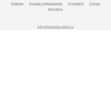
Главная
Отзывы о франшизах
О проекте
Статьи
Контакты
info@franshiza-otzivi.ru